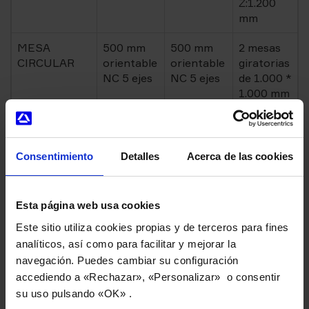
Z:1.200
mm
MESA
500 mm
500 mm
2 mesas
CIRCULAR
orientable
orientable
giratorias
NC 5 ejes
NC 5 ejes
de 1.000 *
1.000 mm
Consentimiento
Detalles
Acerca de las cookies
Solicite presupuesto
Esta página web usa cookies
Este sitio utiliza cookies propias y de terceros para fines
Los campos con * son obligatorios
analíticos, así como para facilitar y mejorar la
navegación. Puedes cambiar su configuración
Nombre*
accediendo a «Rechazar», «Personalizar» o consentir
su uso pulsando «OK» .