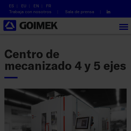
ES
EU
EN
FR
Trabaja con nosotros
Sala de prensa
Centro de
mecanizado 4 y 5 ejes