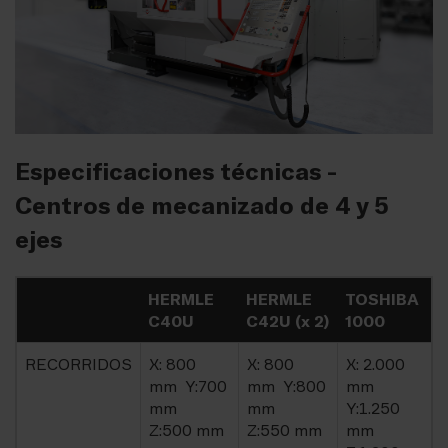
Especificaciones técnicas -
Centros de mecanizado de 4 y 5
ejes
HERMLE
HERMLE
TOSHIBA
C40U
C42U (x 2)
1000
RECORRIDOS
X: 800
X: 800
X: 2.000
mm Y:700
mm Y:800
mm
mm
mm
Y:1.250
Z:500 mm
Z:550 mm
mm