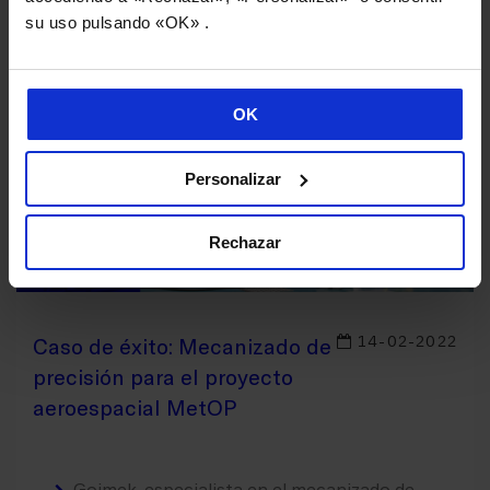
su uso pulsando «OK» .
OK
Personalizar
Rechazar
14-02-2022
Caso de éxito: Mecanizado de
precisión para el proyecto
aeroespacial MetOP
Goimek, especialista en el mecanizado de