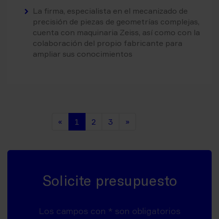
La firma, especialista en el mecanizado de
precisión de piezas de geometrías complejas,
cuenta con maquinaria Zeiss, así como con la
colaboración del propio fabricante para
ampliar sus conocimientos
(current)
(current)
(current)
«
1
2
3
»
Solicite presupuesto
Los campos con * son obligatorios