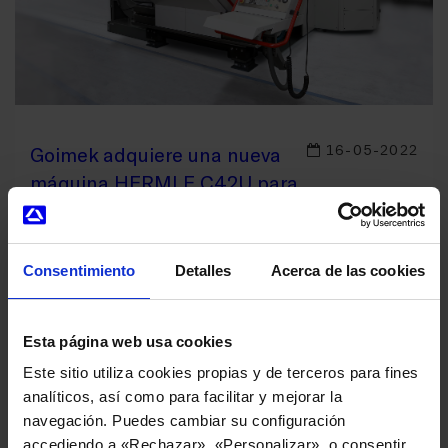
16-05-2022
Goimek adquiere una nueva
máquina HERMLE C42U para
el mecanizado de piezas del
sector aeroespacial
Consentimiento
Detalles
Acerca de las cookies
Goimek
, empresa de mecanizados de alta precisión
y grandes mecanizados integrada en
Esta página web usa cookies
Danobatgroup
, refuerza sus servicios para piezas
Este sitio utiliza cookies propias y de terceros para fines
estratégicas en el sector aeroespacial mediante la
analíticos, así como para facilitar y mejorar la
incorporación de un nuevo centro de mecanizado
navegación. Puedes cambiar su configuración
de última generación HERMLE C42U.
accediendo a «Rechazar», «Personalizar» o consentir