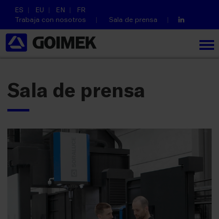
ES
EU
EN
FR
Trabaja con nosotros
Sala de prensa
Sala de prensa