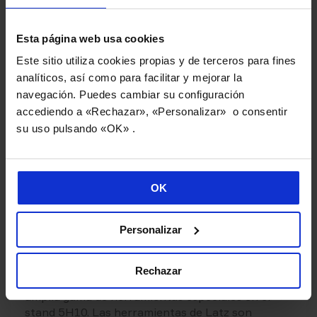
Esta página web usa cookies
Este sitio utiliza cookies propias y de terceros para fines
analíticos, así como para facilitar y mejorar la
navegación. Puedes cambiar su configuración
accediendo a «Rechazar», «Personalizar» o consentir
su uso pulsando «OK» .
OK
Herramientas de corte
Personalizar
Latz
, unidad de negocio de Danobatgroup
especializada en herramientas de corte,
presentará su gama de herramientas estándar,
Rechazar
herramientas para el sector aeronáutico y una
amplia gama de herramientas especiales en el
stand 5H10. Las herramientas de Latz son