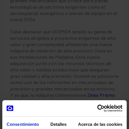
grandes mecanizados que ofrece para piezas
estratégicas de sectores exigentes como el
aeroespacial, energético o bienes de equipo en el
stand 7F54.
Cabe destacar que GOIMEK amplió su gama de
servicios dirigidos a proyectos exigentes de alto
valor y gran complejidad, añadiendo una nueva
máquina de medición de alta precisión Zeiss en
sus instalaciones de Mallabia. Esta nueva
adquisición junto con los recursos técnicos de
alto valor y medios productivos que aseguran
gran calidad y alta precisión, Goimek se posiciona
como uno de los referentes en mecanizados de
precisión y grandes mecanizados en su entorno.
Y es que, la máquina tridimensional
Zeiss Prismo
Navigator
destaca por su gran nivel de precisión
y por su capacidad de llegar a zonas de difícil
accesibilidad, convirtiéndose en una máquina
excelente también para piezas de revolución.
Consentimiento
Detalles
Acerca de las cookies