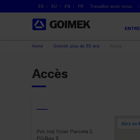
ES
EU
EN
FR
Travaillez avec nous
ENTRE
Home
Goimek, plus de 50 ans
Accès
Accès
Pol. Ind. Itziar Parcela 2,
P.O.Box 5