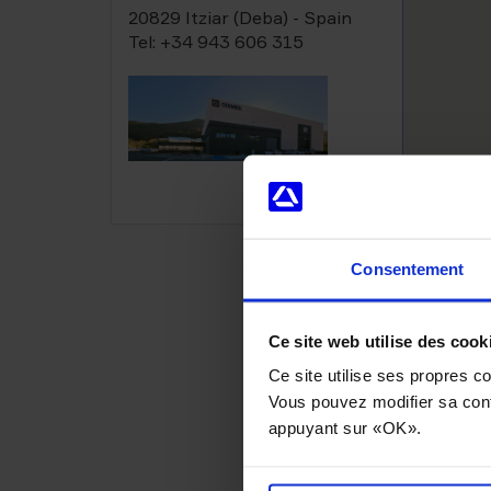
20829 Itziar (Deba) - Spain
Tel: +34 943 606 315
Consentement
Ce site web utilise des cook
Ce site utilise ses propres co
Vous pouvez modifier sa conf
appuyant sur «OK».