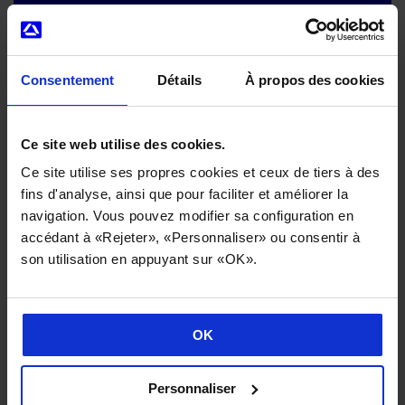
Les champs avec * sont obligatoires
Consentement
Détails
À propos des cookies
Nom*
Ce site web utilise des cookies.
Entreprise*
Ce site utilise ses propres cookies et ceux de tiers à des
fins d'analyse, ainsi que pour faciliter et améliorer la
navigation. Vous pouvez modifier sa configuration en
E-mail*
accédant à «Rejeter», «Personnaliser» ou consentir à
son utilisation en appuyant sur «OK».
Téléphone:
OK
Pays*
Pays
Personnaliser