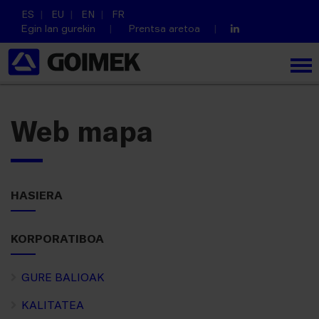
ES
EU
EN
FR
Egin lan gurekin
Prentsa aretoa
Web mapa
HASIERA
KORPORATIBOA
GURE BALIOAK
KALITATEA