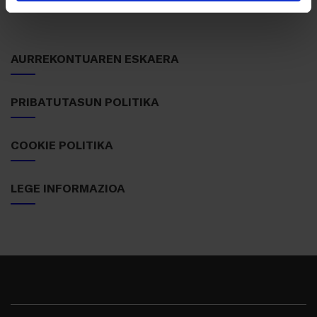
Koordenatuen bidez artezteko makina
AURREKONTUAREN ESKAERA
PRIBATUTASUN POLITIKA
COOKIE POLITIKA
LEGE INFORMAZIOA