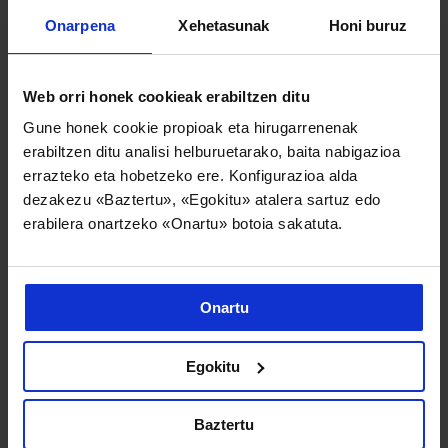
Onarpena
Xehetasunak
Honi buruz
PIEZEN EGIAZTAPENA ETA ZIURTAPENA
Web orri honek cookieak erabiltzen ditu
FABRIKAZIORAKO BALIABIDEAK
Gune honek cookie propioak eta hirugarrenenak
erabiltzen ditu analisi helburuetarako, baita nabigazioa
FRESATZEKO MAKINAK
errazteko eta hobetzeko ere. Konfigurazioa alda
dezakezu «Baztertu», «Egokitu» atalera sartuz edo
Fresatzeko makinak-funtzio aniztunak
erabilera onartzeko «Onartu» botoia sakatuta.
Fresatzeko makina zubiduna
Fresatzeko makina bertikala
Onartu
4-5 ardatzetako mekanizazio zentroa
Egokitu
ARTEZKETARAKO MAKINAK
Lauak artezteko makina
Baztertu